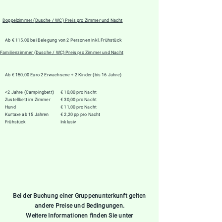
Doppelzimmer (Dusche / WC) Preis pro Zimmer und Nacht
Ab € 115,00 bei Belegung von 2 Personen Inkl. Frühstück
Familienzimmer (Dusche / WC) Preis pro Zimmer und Nacht
Ab € 150,00 Euro 2 Erwachsene + 2 Kinder (bis 16 Jahre)
<2 Jahre (Campingbett)
€ 10,00 pro Nacht
Zustellbett im Zimmer
€ 30,00 pro Nacht
Hund
€ 11,00 pro Nacht
Kurtaxe ab 15 Jahren
€ 2,20 pp pro Nacht
Frühstück
Inklusiv
Bei der Buchung einer Gruppenunterkunft gelten
andere Preise und Bedingungen.
Weitere Informationen finden Sie unter